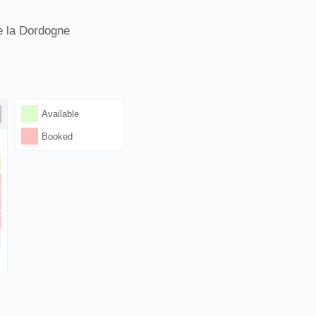
e la Dordogne
Available
Booked