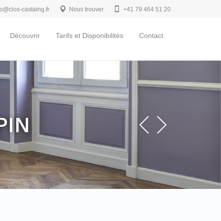
fo@clos-castaing.fr
Nous trouver
+41 79 464 51 20
Découvrir
Tarifs et Disponibilités
Contact
PIN