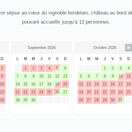
re séjour au cœur du vignoble bordelais, château au bord d
pouvant accueillir jusqu’à 12 personnes.
Septembre 2026
Octobre 2026
D
L
M
M
J
V
S
D
L
M
M
J
V
S
D
2
1
2
3
4
5
6
1
2
3
4
9
7
8
9
10
11
12
13
5
6
7
8
9
10
11
16
14
15
16
17
18
19
20
12
13
14
15
16
17
18
23
21
22
23
24
25
26
27
19
20
21
22
23
24
25
30
28
29
30
26
27
28
29
30
31