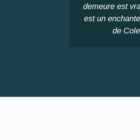
demeure est vra
est un enchantem
de Colet